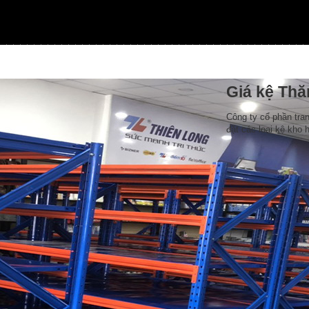
Giá kệ Th
Công ty cổ phần tran
đặt các loại kệ kho 