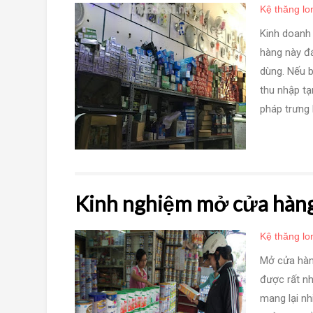
Kệ thăng lo
Kinh doanh 
hàng này đá
dùng. Nếu b
thu nhập t
pháp trưng b
Kinh nghiệm mở cửa hàng
Kệ thăng lo
Mở cửa hàn
được rất n
mang lại nh