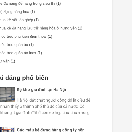
kệ đa năng để hàng trong siêu thị
(1)
kệ đựng hàng hóa
(1)
mua kệ sắt lắp ghép
(1)
mua kệ đa năng lưu trữ hàng hóa ở hưng yên
(1)
móc treo phụ kiện điện thoại
(1)
móc treo quần áo
(1)
móc treo quần áo inox
(1)
tư vấn
(1)
ài đăng phổ biến
Kệ kho gia đình tại Hà Nội
Hà Nội đất chật người đông đó là điều dễ
nhận thấy ở thành phố thủ đô của cả nước. Có
không ít gia đình đất ở còn eo hẹp chứ chưa nói gì
...
Các mẫu kệ đựng hàng công ty nên