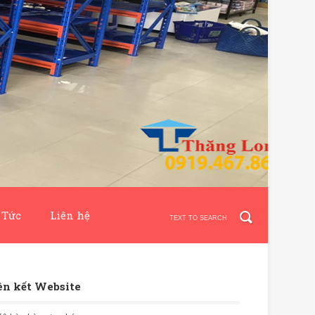
 Tức
Liên hệ
ên kết Website