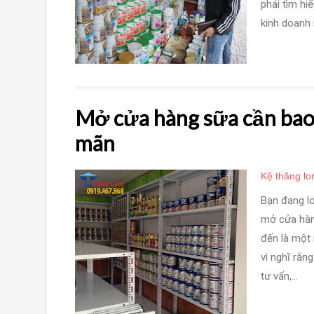
phải tìm hi
kinh doanh 
Mở cửa hàng sữa cần bao 
mãn
Kệ thăng lo
Bạn đang l
mở cửa hàng
đến là một 
vì nghĩ rằn
tư vấn,...