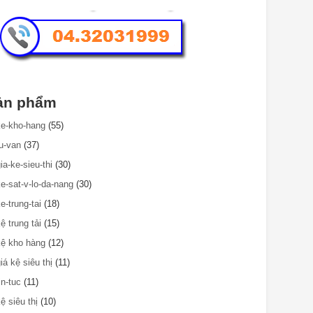
ản phẩm
ke-kho-hang
(55)
tu-van
(37)
ia-ke-sieu-thi
(30)
ke-sat-v-lo-da-nang
(30)
e-trung-tai
(18)
ệ trung tải
(15)
kệ kho hàng
(12)
iá kệ siêu thị
(11)
in-tuc
(11)
ệ siêu thị
(10)