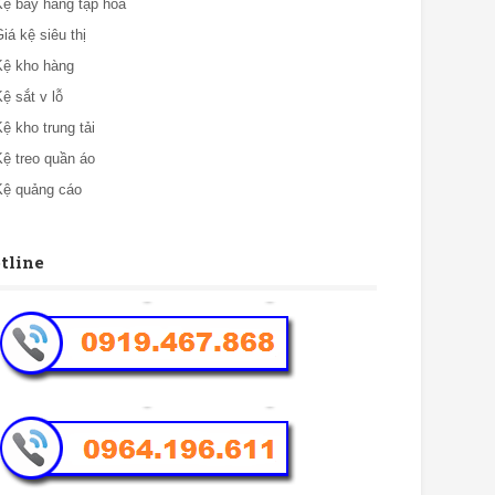
Kệ bày hàng tạp hóa
Giá kệ siêu thị
Kệ kho hàng
Kệ sắt v lỗ
Kệ kho trung tải
Kệ treo quần áo
Kệ quảng cáo
tline