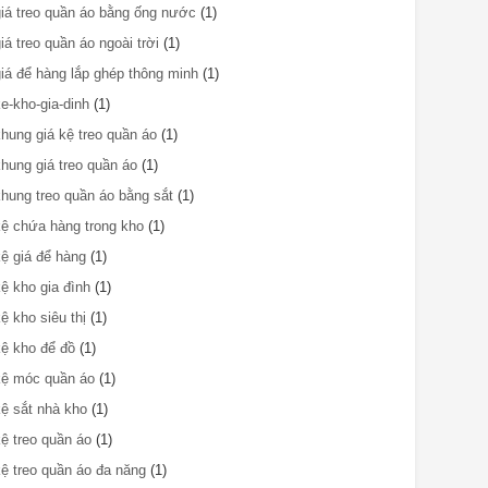
giá treo quần áo bằng ống nước
(1)
giá treo quần áo ngoài trời
(1)
giá để hàng lắp ghép thông minh
(1)
ke-kho-gia-dinh
(1)
khung giá kệ treo quần áo
(1)
khung giá treo quần áo
(1)
khung treo quần áo bằng sắt
(1)
kệ chứa hàng trong kho
(1)
kệ giá để hàng
(1)
kệ kho gia đình
(1)
kệ kho siêu thị
(1)
kệ kho để đồ
(1)
kệ móc quần áo
(1)
kệ sắt nhà kho
(1)
kệ treo quần áo
(1)
kệ treo quần áo đa năng
(1)