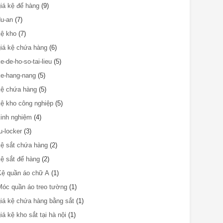
giá kệ để hàng
(9)
du-an
(7)
kệ kho
(7)
giá kệ chứa hàng
(6)
e-de-ho-so-tai-lieu
(5)
ke-hang-nang
(5)
kệ chứa hàng
(5)
kệ kho công nghiệp
(5)
kinh nghiệm
(4)
u-locker
(3)
kệ sắt chứa hàng
(2)
kệ sắt để hàng
(2)
Kệ quần áo chữ A
(1)
Móc quần áo treo tường
(1)
giá kệ chứa hàng bằng sắt
(1)
iá kệ kho sắt tại hà nội
(1)