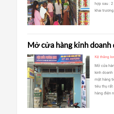
hợp sau : 2
khai trương.
Mở cửa hàng kinh doanh
Kệ thăng lo
Mở cửa hàng
kinh doanh 
mặt hàng ti
tiêu thụ rấ
hàng điện n