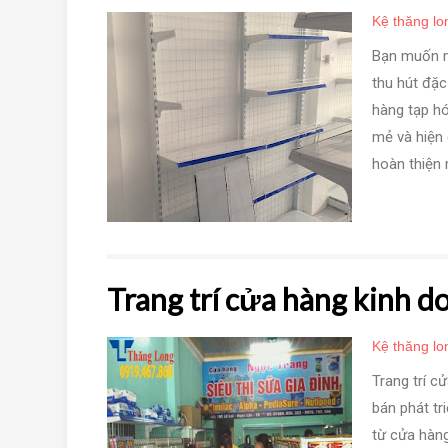
Kệ thăng lo
Bạn muốn m
thu hút đặc
hàng tạp hó
mẻ và hiện 
hoàn thiện 
Trang trí cửa hàng kinh d
Kệ thăng lo
Trang trí c
bán phát tr
từ cửa hàng