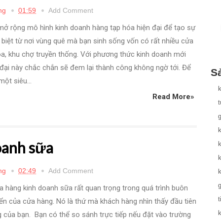
ng
01:59
Add Comment
ở rộng mô hình kinh doanh hàng tạp hóa hiện đại để tạo sự
 biệt từ nơi vùng quê mà bạn sinh sống vốn có rất nhiều cửa
a, khu chợ truyền thống. Với phương thức kinh doanh mới
đại này chắc chắn sẽ đem lại thành công không ngờ tới. Để
S
một siêu...
Read More»
g
oanh sữa
k
k
ng
02:49
Add Comment
g
ửa hàng kinh doanh sữa rất quan trọng trong quá trình buôn
t
iển của cửa hàng. Nó là thứ mà khách hàng nhìn thấy đầu tiên
k
 của bạn. Bạn có thể so sánh trực tiếp nếu đặt vào trường