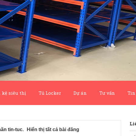
 kệ siêu thị
Tủ Locker
Dự án
Tư vấn
Tin
Li
nhãn
tin-tuc
.
Hiển thị tất cả bài đăng