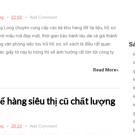
ng
22:02
Add Comment
g Long chuyên cung cấp các kệ kho hàng để tài liệu, hồ sơ
ới mẫu mã đẹp mắt, thời gian bảo hành lâu dài và giá thành
S
ng văn phòng việc lưu trữ hồ sơ, sổ sách là điều rất quan
ác giấy tờ này bị hỏng thì sẽ ảnh hưởng rất lớn tới công ty.
Read More»
g
k
k
ể hàng siêu thị cũ chất lượng
g
t
ng
20:22
Add Comment
k