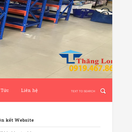
 Tức
Liên hệ
ên kết Website