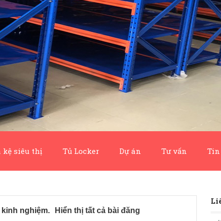
 kệ siêu thị
Tủ Locker
Dự án
Tư vấn
Tin
Li
n
kinh nghiệm
.
Hiển thị tất cả bài đăng