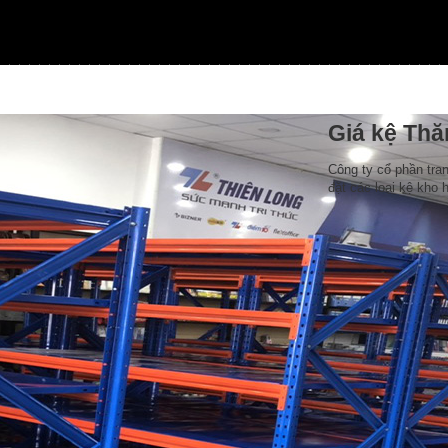
Giá kệ Th
Công ty cổ phần tran
đặt các loại kệ kho 