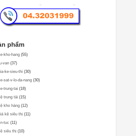
ản phẩm
ke-kho-hang
(55)
tu-van
(37)
ia-ke-sieu-thi
(30)
ke-sat-v-lo-da-nang
(30)
e-trung-tai
(18)
ệ trung tải
(15)
kệ kho hàng
(12)
iá kệ siêu thị
(11)
in-tuc
(11)
ệ siêu thị
(10)