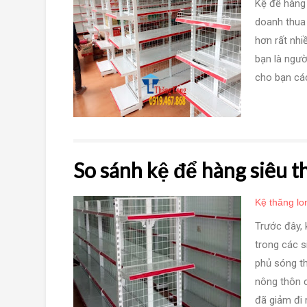
Kệ để hàng 
doanh thua 
hơn rất nhi
bạn là ngườ
cho bạn các
So sánh kệ để hàng siêu 
Kệ thăng lo
Trước đây, 
trong các s
phủ sóng th
nông thôn c
đã giảm đi r