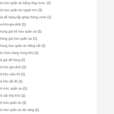
giá treo quần áo bằng ống nước
(1)
giá treo quần áo ngoài trời
(1)
giá để hàng lắp ghép thông minh
(1)
ke-kho-gia-dinh
(1)
khung giá kệ treo quần áo
(1)
khung giá treo quần áo
(1)
khung treo quần áo bằng sắt
(1)
kệ chứa hàng trong kho
(1)
kệ giá để hàng
(1)
kệ kho gia đình
(1)
kệ kho siêu thị
(1)
kệ kho để đồ
(1)
kệ móc quần áo
(1)
kệ sắt nhà kho
(1)
kệ treo quần áo
(1)
kệ treo quần áo đa năng
(1)