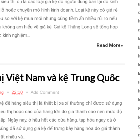
siêu thị cũ là các loại giá kệ do người dùng bán lại do kinh
lỗ hoặc chuyển mô hình kinh doanh. Loại kệ này có giá rẻ
ều so với kệ mua mới nhưng cũng tiềm ẩn nhiều rủi ro nếu
i không am hiểu về giá kệ. Giá kệ Thăng Long sẽ tổng hợp
 kinh nghiệm...
k
Read More»
thị Việt Nam và kệ Trung Quốc
t
ng
22:10
Add Comment
kệ để hàng siêu thị là thiết bị xa xỉ thường chỉ được sử dụng
iêu thị hoặc các cửa hàng lớn do giá thành cao nên mức độ
ấp. Ngày nay, ở hầu hết các cửa hàng, tạp hóa ngay cả ở
ũng đã sử dụng giá kệ để trưng bày hàng hóa do giá thành
g
ất nhiều và...