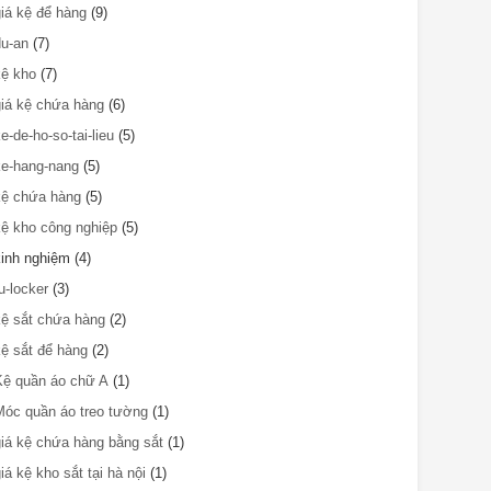
giá kệ để hàng
(9)
du-an
(7)
kệ kho
(7)
giá kệ chứa hàng
(6)
e-de-ho-so-tai-lieu
(5)
ke-hang-nang
(5)
kệ chứa hàng
(5)
kệ kho công nghiệp
(5)
kinh nghiệm
(4)
u-locker
(3)
kệ sắt chứa hàng
(2)
kệ sắt để hàng
(2)
Kệ quần áo chữ A
(1)
Móc quần áo treo tường
(1)
giá kệ chứa hàng bằng sắt
(1)
iá kệ kho sắt tại hà nội
(1)