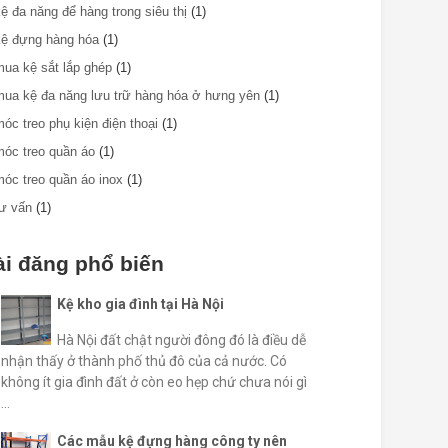
kệ đa năng để hàng trong siêu thị
(1)
kệ đựng hàng hóa
(1)
mua kệ sắt lắp ghép
(1)
mua kệ đa năng lưu trữ hàng hóa ở hưng yên
(1)
móc treo phụ kiện điện thoại
(1)
móc treo quần áo
(1)
móc treo quần áo inox
(1)
tư vấn
(1)
ài đăng phổ biến
Kệ kho gia đình tại Hà Nội
Hà Nội đất chật người đông đó là điều dễ
nhận thấy ở thành phố thủ đô của cả nước. Có
không ít gia đình đất ở còn eo hẹp chứ chưa nói gì
...
Các mẫu kệ đựng hàng công ty nên