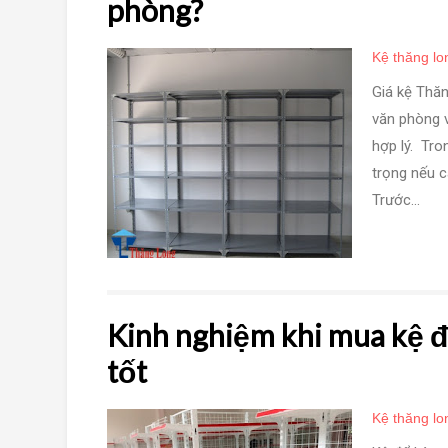
phòng?
Kệ thăng lo
Giá kệ Thăn
văn phòng v
hợp lý. Tro
trọng nếu c
Trước...
Kinh nghiệm khi mua kệ đ
tốt
Kệ thăng lo