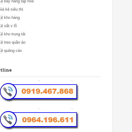
Kệ bày hàng tạp hóa
Giá kệ siêu thị
Kệ kho hàng
Kệ sắt v lỗ
Kệ kho trung tải
Kệ treo quần áo
Kệ quảng cáo
tline